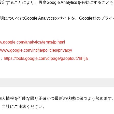
ることにより、再度Google Analyticsを有効にすること
する説明についてはGoogle Analyticsのサイトを、Google
w.google.com/analytics/terms/jp.html
//www.google.com/intl/ja/policies/privacy/
ン：
https://tools.google.com/dlpage/gaoptout?hl=ja
個人情報を可能な限り正確かつ最新の状態に保つよう努めます
、当社にご連絡ください。