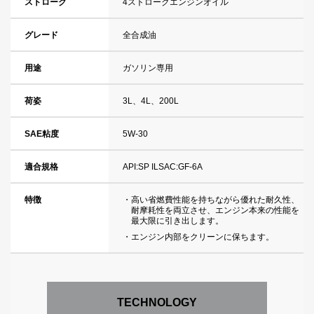
ストローク
4ストロークエンジンオイル
グレード
全合成油
用途
ガソリン専用
荷姿
3L、4L、200L
SAE粘度
5W-30
適合規格
API:SP ILSAC:GF-6A
特徴
・高い省燃費性能を持ちながら優れた耐久性、
耐摩耗性を両立させ、エンジン本来の性能を
最大限に引き出します。
・エンジン内部をクリーンに保ちます。
TECHNOLOGY